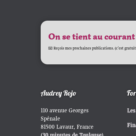
On se tient au courant
📧 Reçois mes prochaines publications. (c'est gratuit
Audrey Rojo
Fo
110 avenue Georges
Les
Spénale
Fin
81500 Lavaur, France
(
30 minutes de Toulouse
)