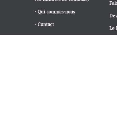
Fai
· Qui sommes-nous
Dev
· Contact
Le 