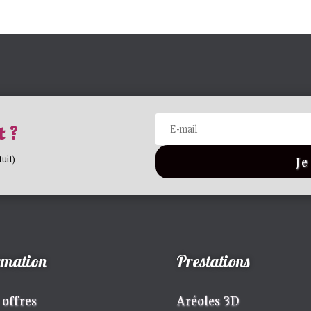
 ?
Je
uit)
rmation
Prestations
 offres
Aréoles 3D