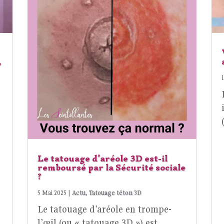
,
Le tatouage d’aréole 3D est-il
remboursé par la Sécurité sociale
?
5 Mai 2025
|
Actu
,
Tatouage téton 3D
Le tatouage d’aréole en trompe-
l’œil (ou « tatouage 3D ») est