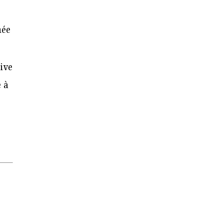
née
ive
 à