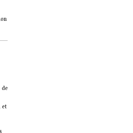
ion
 de
 et
s