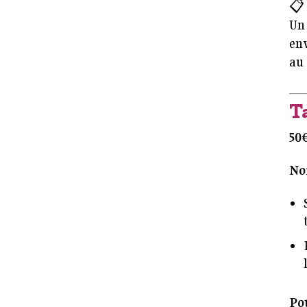

Un
env
au 
T
50
No
Po