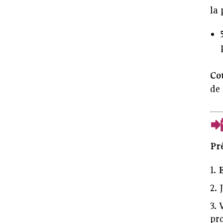
la 
Coû
de 

Prê
pr