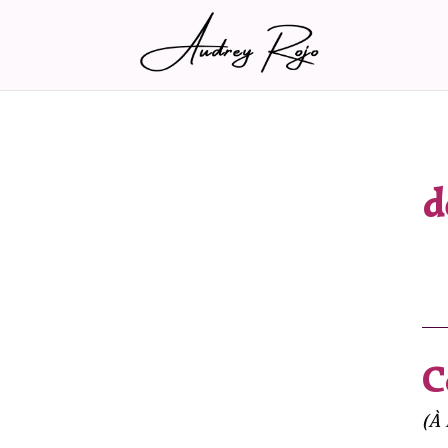
d
C
(À 