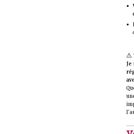
⚠️
Je
rég
ave
Que
un
imp
l'a
V