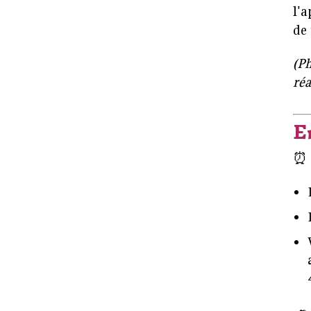
l'a
de 
(Ph
réa
E
⏰