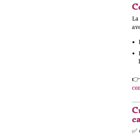
C
La
ave

con
Cr
c
✅