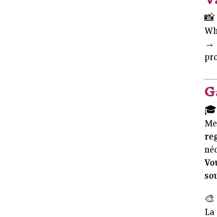
📸
Wh
→ J
pro
G

Mes
re
néc
Vo
sou
🎨
La