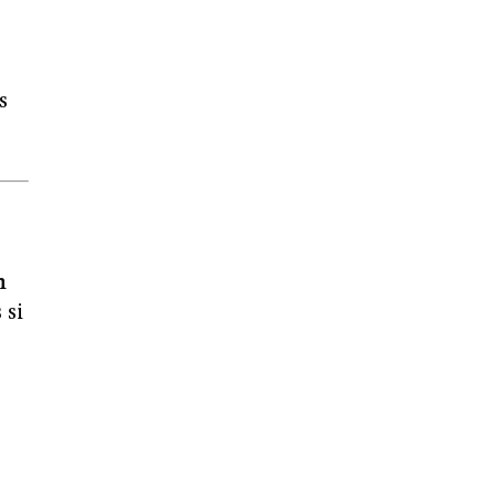
s
n
 si
r